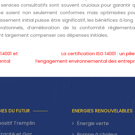
rvices consultatifs sont souvent cruciaux pour garantir q
rise soient non seulement conformes mais optimisées po
issement initial puisse être significatif, les bénéfices à lon
tionnels, d’amélioration de la conformité réglementa
nt largement compenser ces dépenses initiales.
 14001 et
La certification ISO 14001 : un pili
ntal
l’engagement environnemental des entrepr
ENERGIES RENOUVELABLES
IES DU FUTUR
positif Tremplin
Énergie verte
ctricité et Gaz
Pompe à chaleur