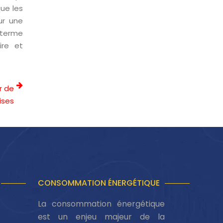
ue les
ur une
g terme
ire et
er de
ises
CONSOMMATION ÉNERGÉTIQUE
La consommation énergétique
est un enjeu majeur de la