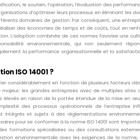
anification, le soutien, l’opération, l’évaluation des performan
rganisations d’optimiser leurs processus en éliminant les d
ifférents domaines de gestion. Par conséquent, une entrepr
éaliser des économies de temps et de coûts, tout en renf
tion. L’adoption combinée de ces normes favorise une cult
sponsabilité environnementale, qui non seulement répo
alement la performance organisationnelle et la satisfacti
ation ISO 14001 ?
arier considérablement en fonction de plusieurs facteurs clé
ôle majeur; les grandes entreprises avec de multiples sites
s élevés en raison de la portée étendue de la mise en œu
lexité des processus opérationnels de l’entreprise inf
nt intégrés et sujets à des réglementations environneme
cessaires pour se conformer à la norme ISO 14001 sont importa
 des formations spécialisées ou des consultations externe
estion environnementale avec les exigences de la norme, 