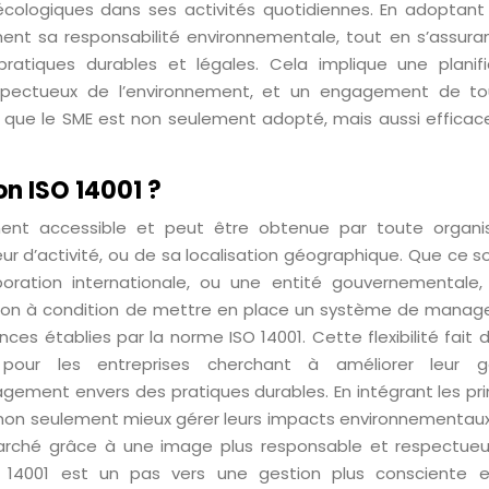
 écologiques dans ses activités quotidiennes. En adoptant
ent sa responsabilité environnementale, tout en s’assura
atiques durables et légales. Cela implique une planifi
espectueux de l’environnement, et un engagement de to
nsi que le SME est non seulement adopté, mais aussi effica
on ISO 14001 ?
lement accessible et peut être obtenue par toute organis
r d’activité, ou de sa localisation géographique. Que ce so
poration internationale, ou une entité gouvernementale,
cation à condition de mettre en place un système de mana
s établies par la norme ISO 14001. Cette flexibilité fait d
pour les entreprises cherchant à améliorer leur g
ement envers des pratiques durables. En intégrant les pri
 non seulement mieux gérer leurs impacts environnementaux
e marché grâce à une image plus responsable et respectue
 ISO 14001 est un pas vers une gestion plus consciente 