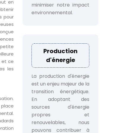
out en
minimiser notre impact
btenir
environnemental.
s pour
reuses
conçue
gences
 petite
Production
lleure
d'énergie
 et ce
es les
La production d'énergie
est un enjeu majeur de la
transition énergétique.
ation.
En adoptant des
n place
sources d'énergie
ental.
propres et
ndards
renouvelables, nous
ration
pouvons contribuer à