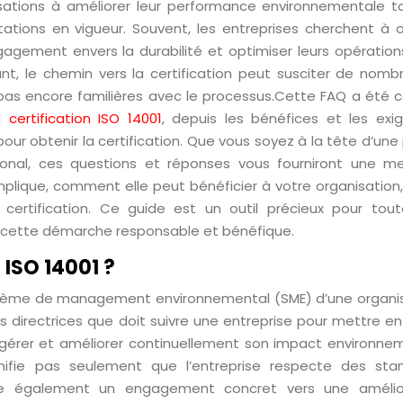
isations à améliorer leur performance environnementale t
ations en vigueur. Souvent, les entreprises cherchent à o
gagement envers la durabilité et optimiser leurs opération
nt, le chemin vers la certification peut susciter de nomb
 pas encore familières avec le processus.Cette FAQ a été 
la
certification ISO 14001
, depuis les bénéfices et les exi
ur obtenir la certification. Que vous soyez à la tête d’une
ional, ces questions et réponses vous fourniront une mei
mplique, comment elle peut bénéficier à votre organisation,
e certification. Ce guide est un outil précieux pour tout
 cette démarche responsable et bénéfique.
 ISO 14001 ?
système de management environnemental (SME) d’une organis
es directrices que doit suivre une entreprise pour mettre e
gérer et améliorer continuellement son impact environnem
gnifie pas seulement que l’entreprise respecte des sta
re également un engagement concret vers une amélio