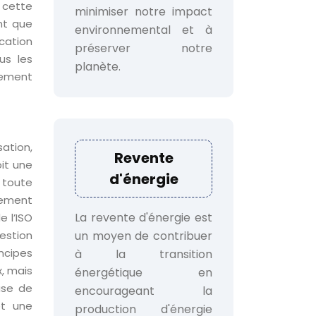
 cette
minimiser notre impact
nt que
environnemental et à
cation
préserver notre
us les
planète.
cement
ation,
Revente
it une
d'énergie
 toute
gement
La revente d'énergie est
e l’ISO
un moyen de contribuer
estion
ncipes
à la transition
, mais
énergétique en
use de
encourageant la
et une
production d'énergie