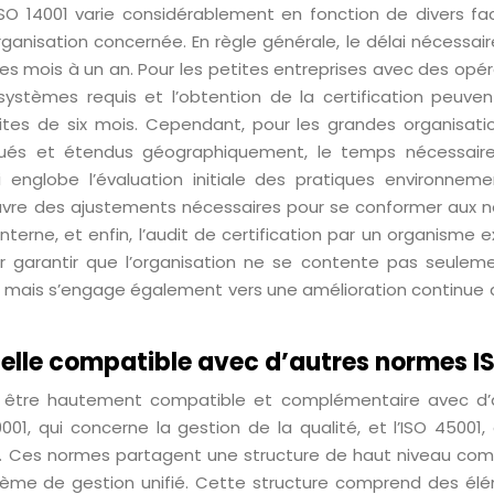
 ISO 14001 varie considérablement en fonction de divers fac
rganisation concernée. En règle générale, le délai nécessai
es mois à un an. Pour les petites entreprises avec des opér
stèmes requis et l’obtention de la certification peuven
mites de six mois. Cependant, pour les grandes organisati
riqués et étendus géographiquement, le temps nécessair
 englobe l’évaluation initiale des pratiques environneme
 œuvre des ajustements nécessaires pour se conformer aux 
interne, et enfin, l’audit de certification par un organisme 
r garantir que l’organisation ne se contente pas seulem
on mais s’engage également vers une amélioration continue 
t-elle compatible avec d’autres normes I
ur être hautement compatible et complémentaire avec d’
1, qui concerne la gestion de la qualité, et l’ISO 45001, 
ail. Ces normes partagent une structure de haut niveau co
ystème de gestion unifié. Cette structure comprend des él