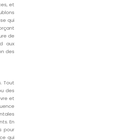
ces, et
oublons
ise qui
orçant
ure de
nd aux
on des
s. Tout
 ou des
vre et
luence
ntales
nts. En
s pour
ce qui