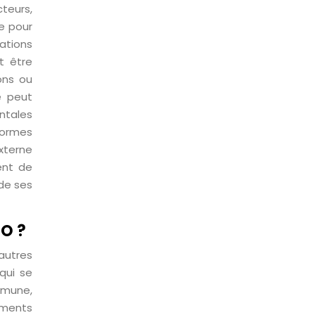
teurs,
re pour
ations
t être
ons ou
e peut
ntales
normes
externe
ent de
de ses
SO ?
autres
qui se
mmune,
éments