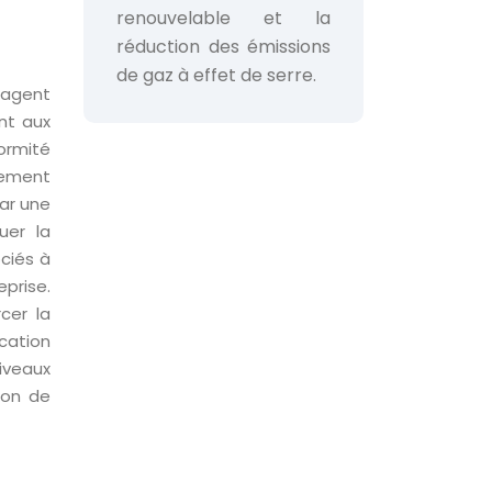
renouvelable et la
réduction des émissions
de gaz à effet de serre.
ngagent
nt aux
ormité
llement
par une
uer la
ciés à
eprise.
cer la
ication
iveaux
ion de